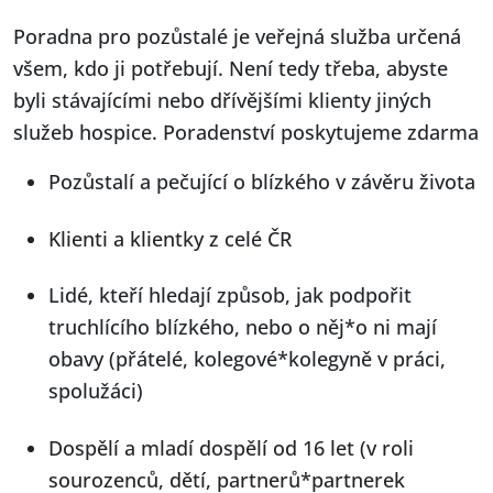
Poradna pro pozůstalé je veřejná služba určená
všem, kdo ji potřebují. Není tedy třeba, abyste
byli stávajícími nebo dřívějšími klienty jiných
služeb hospice. Poradenství poskytujeme zdarma
Pozůstalí a pečující o blízkého v závěru života
Klienti a klientky z celé ČR
Lidé, kteří hledají způsob, jak podpořit
truchlícího blízkého, nebo o něj*o ni mají
obavy (přátelé, kolegové*kolegyně v práci,
spolužáci)
Dospělí a mladí dospělí od 16 let (v roli
sourozenců, dětí, partnerů*partnerek