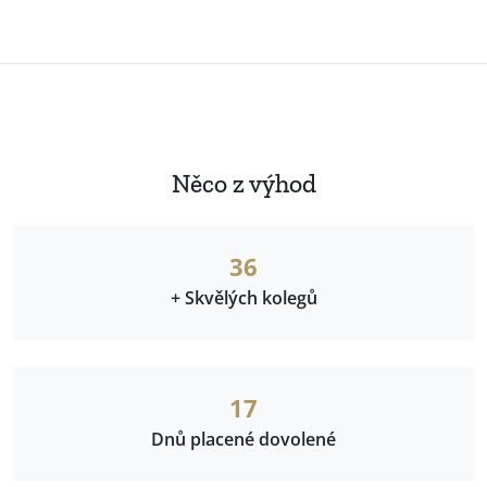
Něco z výhod
40
+ Skvělých kolegů
19
Dnů placené dovolené