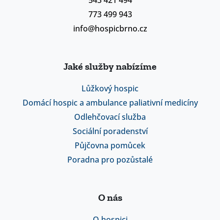
543 421 494
773 499 943
info@hospicbrno.cz
Jaké služby nabízíme
Lůžkový hospic
Domácí hospic a ambulance paliativní medicíny
Odlehčovací služba
Sociální poradenství
Půjčovna pomůcek
Poradna pro pozůstalé
O nás
O hospici