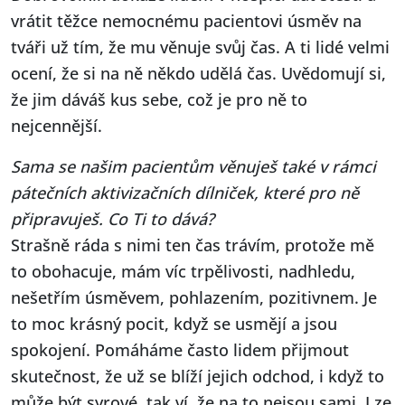
vrátit těžce nemocnému pacientovi úsměv na
tváři už tím, že mu věnuje svůj čas. A ti lidé velmi
ocení, že si na ně někdo udělá čas. Uvědomují si,
že jim dáváš kus sebe, což je pro ně to
nejcennější.
Sama se našim pacientům věnuješ také v rámci
pátečních aktivizačních dílniček, které pro ně
připravuješ. Co Ti to dává?
Strašně ráda s nimi ten čas trávím, protože mě
to obohacuje, mám víc trpělivosti, nadhledu,
nešetřím úsměvem, pohlazením, pozitivnem. Je
to moc krásný pocit, když se usmějí a jsou
spokojení. Pomáháme často lidem přijmout
skutečnost, že už se blíží jejich odchod, i když to
může být syrové, tak ví, že na to nejsou sami. Lze