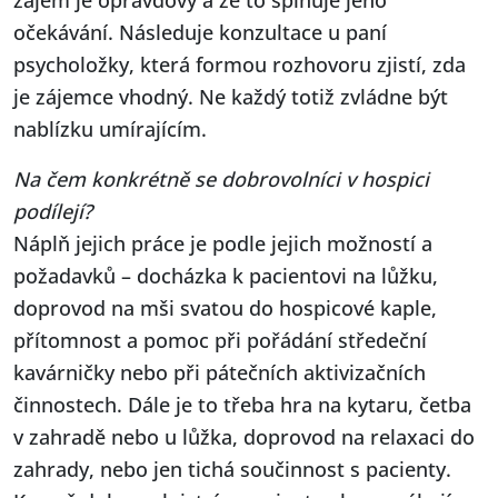
zájem je opravdový a že to splňuje jeho
očekávání. Následuje konzultace u paní
psycholožky, která formou rozhovoru zjistí, zda
je zájemce vhodný. Ne každý totiž zvládne být
nablízku umírajícím.
Na čem konkrétně se dobrovolníci v hospici
podílejí?
Náplň jejich práce je podle jejich možností a
požadavků – docházka k pacientovi na lůžku,
doprovod na mši svatou do hospicové kaple,
přítomnost a pomoc při pořádání středeční
kavárničky nebo při pátečních aktivizačních
činnostech. Dále je to třeba hra na kytaru, četba
v zahradě nebo u lůžka, doprovod na relaxaci do
zahrady, nebo jen tichá součinnost s pacienty.